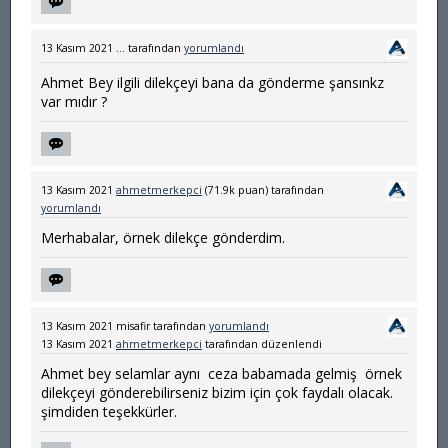
13 Kasım 2021
...
tarafından
yorumlandı
Ahmet Bey ilgili dilekçeyi bana da gönderme şansınkz
var mıdır ?
13 Kasım 2021
ahmetmerkepci
(
71.9k
puan)
tarafından
yorumlandı
Merhabalar, örnek dilekçe gönderdim.
13 Kasım 2021
misafir
tarafından
yorumlandı
13 Kasım 2021
ahmetmerkepci
tarafından
düzenlendi
Ahmet bey selamlar aynı ceza babamada gelmiş örnek
dilekçeyi gönderebilirseniz bizim için çok faydalı olacak.
şimdiden teşekkürler.