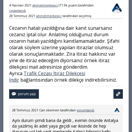
4 Haziran 2021
ahmetmerkepci
(
71.9k
puan)
tarafından
cevaplandı
28 Temmuz 2021
ahmetmerkepci
tarafından
seçilmiş
Cezanın hatalı yazıldığına dair kanıt sunarsanız
cezanız iptal olur. Anlatmış olduğunuz durum
cezanın hatalı yazıldığını kanıtlamamaktadır. Şifahi
olarak söylem üzerine yapılan itirazlar olumsuz
olarak sonuçlanmaktadır. Zira itiraz hakkınız var
yine de itiraz edeceğim diyorsanız örnek itiraz
dilekçesi mail adresinize gönderdim.
Ayrıca
Trafik Cezası İtiraz Dilekçesi
İndir
bağlantısından örnek dilekçe indirebilirsiniz.
28 Temmuz 2021
Can ekemen
tarafından
yorumlandı
Aynı durum şimdi bana da geldi , evimin önünde Antalya
da yazılmış iki adet yaya geçidi var ikisinde de hep
dururum yol tek şerit merkezde Kaleiçi bilirsiniz belki