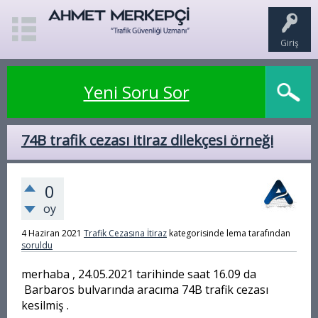
Giriş
Yeni Soru Sor
74B trafik cezası itiraz dilekçesi örneği
0
oy
4 Haziran 2021
Trafik Cezasına İtiraz
kategorisinde
lema
tarafından
soruldu
merhaba , 24.05.2021 tarihinde saat 16.09 da
Barbaros bulvarında aracıma 74B trafik cezası
kesilmiş .