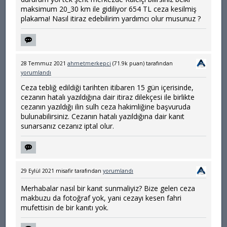
maksimum 20_30 km ile gidiliyor 654 TL ceza kesilmiş
plakama! Nasıl itiraz edebilirim yardımcı olur musunuz ?
28 Temmuz 2021
ahmetmerkepci
(
71.9k
puan)
tarafından
yorumlandı
Ceza tebliğ edildiği tarihten itibaren 15 gün içerisinde,
cezanın hatalı yazıldığına dair itiraz dilekçesi ile birlikte
cezanın yazıldığı ilin sulh ceza hakimliğine başvuruda
bulunabilirsiniz. Cezanın hatalı yazıldığına dair kanıt
sunarsanız cezanız iptal olur.
29 Eylül 2021
misafir
tarafından
yorumlandı
Merhabalar nasıl bir kanıt sunmaliyiz? Bize gelen ceza
makbuzu da fotoğraf yok, yani cezayı kesen fahri
mufettisin de bir kanıtı yok.