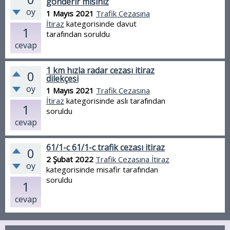
gönderir misiniz
oy
1 Mayıs 2021
Trafik Cezasına
İtiraz
kategorisinde
davut
1
tarafından
soruldu
cevap
1 km hızla radar cezası itiraz
0
dilekçesi
oy
1 Mayıs 2021
Trafik Cezasına
İtiraz
kategorisinde
aslı
tarafından
1
soruldu
cevap
61/1-c 61/1-c trafik cezası itiraz
0
2 Şubat 2022
Trafik Cezasına İtiraz
oy
kategorisinde
misafir
tarafından
soruldu
1
cevap