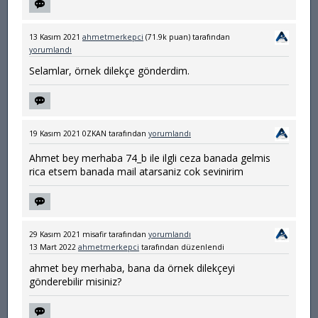
13 Kasım 2021
ahmetmerkepci
(
71.9k
puan)
tarafından
yorumlandı
Selamlar, örnek dilekçe gönderdim.
19 Kasım 2021
0ZKAN
tarafından
yorumlandı
Ahmet bey merhaba 74_b ile ilgli ceza banada gelmis
rica etsem banada mail atarsaniz cok sevinirim
29 Kasım 2021
misafir
tarafından
yorumlandı
13 Mart 2022
ahmetmerkepci
tarafından
düzenlendi
ahmet bey merhaba, bana da örnek dilekçeyi
gönderebilir misiniz?