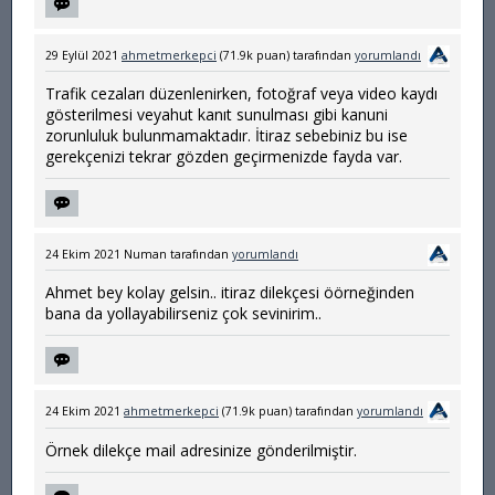
29 Eylül 2021
ahmetmerkepci
(
71.9k
puan)
tarafından
yorumlandı
Trafik cezaları düzenlenirken, fotoğraf veya video kaydı
gösterilmesi veyahut kanıt sunulması gibi kanuni
zorunluluk bulunmamaktadır. İtiraz sebebiniz bu ise
gerekçenizi tekrar gözden geçirmenizde fayda var.
24 Ekim 2021
Numan
tarafından
yorumlandı
Ahmet bey kolay gelsin.. itiraz dilekçesi öörneğinden
bana da yollayabilirseniz çok sevinirim..
24 Ekim 2021
ahmetmerkepci
(
71.9k
puan)
tarafından
yorumlandı
Örnek dilekçe mail adresinize gönderilmiştir.