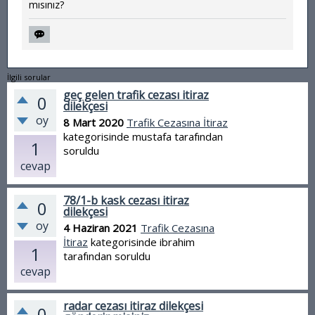
mısınız?
İlgili sorular
geç gelen trafik cezası itiraz
0
dilekçesi
oy
8 Mart 2020
Trafik Cezasına İtiraz
kategorisinde
mustafa
tarafından
1
soruldu
cevap
78/1-b kask cezası itiraz
0
dilekçesi
oy
4 Haziran 2021
Trafik Cezasına
İtiraz
kategorisinde
ibrahim
1
tarafından
soruldu
cevap
radar cezası itiraz dilekçesi
0