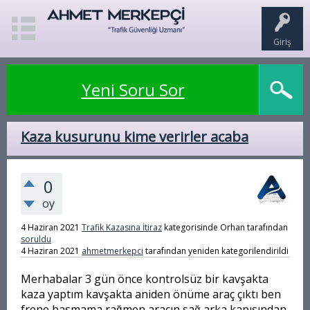
Giriş
Yeni Soru Sor
Kaza kusurunu kime verirler acaba
0
oy
4 Haziran 2021
Trafik Kazasına İtiraz
kategorisinde
Orhan
tarafından
soruldu
4 Haziran 2021
ahmetmerkepci
tarafından
yeniden kategorilendirildi
Merhabalar 3 gün önce kontrolsüz bir kavşakta
kaza yaptım kavşakta aniden önüme araç çıktı ben
frene basmama rağmen aracın sağ arka kapısından