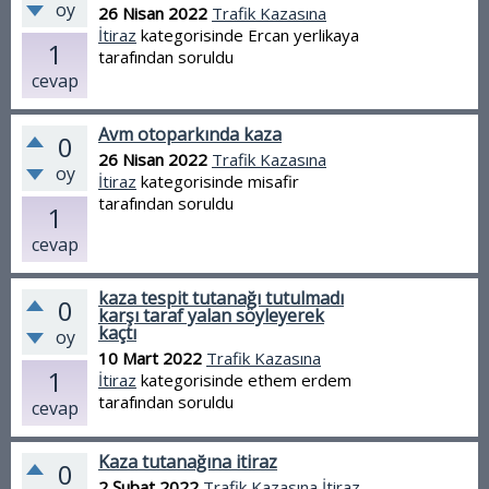
oy
26 Nisan 2022
Trafik Kazasına
İtiraz
kategorisinde
Ercan yerlikaya
1
tarafından
soruldu
cevap
Avm otoparkında kaza
0
26 Nisan 2022
Trafik Kazasına
oy
İtiraz
kategorisinde
misafir
tarafından
soruldu
1
cevap
kaza tespit tutanağı tutulmadı
0
karşı taraf yalan söyleyerek
kaçtı
oy
10 Mart 2022
Trafik Kazasına
1
İtiraz
kategorisinde
ethem erdem
tarafından
soruldu
cevap
Kaza tutanağına itiraz
0
2 Şubat 2022
Trafik Kazasına İtiraz