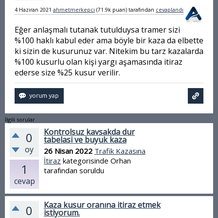
4 Haziran 2021
ahmetmerkepci
(
71.9k
puan)
tarafından
cevaplandı
Eğer anlaşmalı tutanak tutulduysa tramer sizi
%100 haklı kabul eder ama böyle bir kaza da elbette
ki sizin de kusurunuz var. Nitekim bu tarz kazalarda
%100 kusurlu olan kişi yargı aşamasında itiraz
ederse size %25 kusur verilir.
İlgili sorular
Kontrolsuz kavsakda dur
0
tabelasi ve buyuk kaza
oy
26 Nisan 2022
Trafik Kazasına
İtiraz
kategorisinde
Orhan
1
tarafından
soruldu
cevap
Kaza kusur oranına itiraz etmek
0
istiyorum.