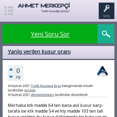
Giriş
Yeni Soru Sor
Yanlış verilen kusur oranı
0
oy
4 Haziran 2021
Trafik Kazasına İtiraz
kategorisinde
misafir
tarafından
soruldu
4 Haziran 2021
ahmetmerkepci
tarafından
düzenlendi
Merhaba ktk madde 64 ten bana asli kusur karşı
tarafa ise ktk madde 54 ve kty madde 103 ten tali
kusur verilmiş bu kusur dağılımında bir hata var mı