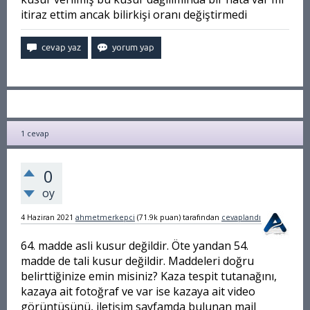
itiraz ettim ancak bilirkişi oranı değiştirmedi
1
cevap
0
oy
4 Haziran 2021
ahmetmerkepci
(
71.9k
puan)
tarafından
cevaplandı
64. madde asli kusur değildir. Öte yandan 54.
madde de tali kusur değildir. Maddeleri doğru
belirttiğinize emin misiniz? Kaza tespit tutanağını,
kazaya ait fotoğraf ve var ise kazaya ait video
görüntüsünü, iletişim sayfamda bulunan mail