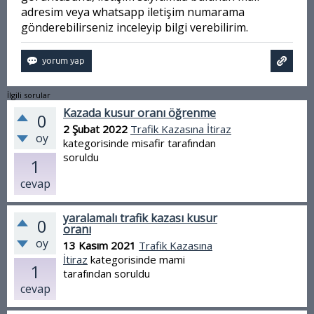
adresim veya whatsapp iletişim numarama
gönderebilirseniz inceleyip bilgi verebilirim.
İlgili sorular
Kazada kusur oranı öğrenme
0
2 Şubat 2022
Trafik Kazasına İtiraz
oy
kategorisinde
misafir
tarafından
soruldu
1
cevap
yaralamalı trafik kazası kusur
0
oranı
oy
13 Kasım 2021
Trafik Kazasına
İtiraz
kategorisinde
mami
1
tarafından
soruldu
cevap