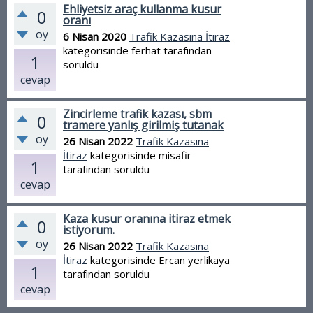
Ehliyetsiz araç kullanma kusur
0
oranı
oy
6 Nisan 2020
Trafik Kazasına İtiraz
kategorisinde
ferhat
tarafından
1
soruldu
cevap
Zincirleme trafik kazası, sbm
0
tramere yanlış girilmiş tutanak
oy
26 Nisan 2022
Trafik Kazasına
İtiraz
kategorisinde
misafir
1
tarafından
soruldu
cevap
Kaza kusur oranına itiraz etmek
0
istiyorum.
oy
26 Nisan 2022
Trafik Kazasına
İtiraz
kategorisinde
Ercan yerlikaya
1
tarafından
soruldu
cevap