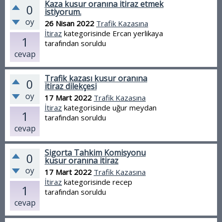
Kaza kusur oranına itiraz etmek
0
istiyorum.
oy
26 Nisan 2022
Trafik Kazasına
İtiraz
kategorisinde
Ercan yerlikaya
1
tarafından
soruldu
cevap
Trafik kazası kusur oranına
0
itiraz dilekçesi
oy
17 Mart 2022
Trafik Kazasına
İtiraz
kategorisinde
uğur meydan
1
tarafından
soruldu
cevap
Sigorta Tahkim Komisyonu
0
kusur oranına itiraz
oy
17 Mart 2022
Trafik Kazasına
İtiraz
kategorisinde
recep
1
tarafından
soruldu
cevap