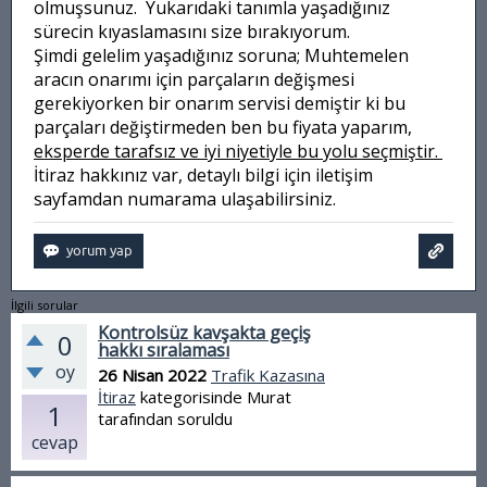
olmuşsunuz. Yukarıdaki tanımla yaşadığınız
sürecin kıyaslamasını size bırakıyorum.
Şimdi gelelim yaşadığınız soruna; Muhtemelen
aracın onarımı için parçaların değişmesi
gerekiyorken bir onarım servisi demiştir ki bu
parçaları değiştirmeden ben bu fiyata yaparım,
eksperde tarafsız ve iyi niyetiyle bu yolu seçmiştir.
İtiraz hakkınız var, detaylı bilgi için iletişim
sayfamdan numarama ulaşabilirsiniz.
İlgili sorular
Kontrolsüz kavşakta geçiş
0
hakkı sıralaması
oy
26 Nisan 2022
Trafik Kazasına
İtiraz
kategorisinde
Murat
1
tarafından
soruldu
cevap