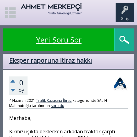
Giriş
Yeni Soru Sor
Eksper raporuna itiraz hakkı
0
oy
4 Haziran 2021
Trafik Kazasına İtiraz
kategorisinde
SALİH
Mahmutoğlu
tarafından
soruldu
Merhaba,
Kırmızı ışıkta beklerken arkadan traktör çarptı.