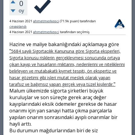
0
oy
4 Haziran 2021
ahmetmerkepci
(
71.9k
puan)
tarafından
cevaplandı
4 Haziran 2021
ahmetmerkepci
tarafından
seçilmiş
Hazine ve maliye bakanlığındaki açıklamaya göre
"
5684 sayılı Sigortacılık Kanununa göre Sigorta eksperleri,
Sigorta konusu risklerin gerçekleşmesi sonucunda ortaya
çıkan kayıp ve hasarların miktarını, nedenlerini ve niteliklerini
belirleyen ve mutabakatlı kıymet tespiti, ön ekspertiz ve
hasar gözetimi gibi işleri mutat meslek olarak yapan
"
tarafsız ve bağımsız yapan gerçek veya tüzel kişilerdir.
Malum ülkemizde sigorta şirketleri büyük
kuruluşlar ve son süreçte gerek araç değer
kayıplarındaki eksik ödemeler gerekse de hasar
onarımı için yan sanayi hatta çıkma parçalarla
yapılan onarım sonrasındaki ayıplı onarımlar bir
hayli arttı.
Bu durumun mağdurlarından biri de siz