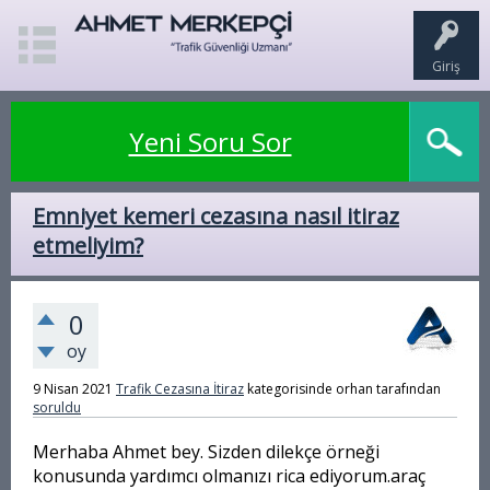
Giriş
Yeni Soru Sor
Emniyet kemeri cezasına nasıl itiraz
etmeliyim?
0
oy
9 Nisan 2021
Trafik Cezasına İtiraz
kategorisinde
orhan
tarafından
soruldu
Merhaba Ahmet bey. Sizden dilekçe örneği
konusunda yardımcı olmanızı rica ediyorum.araç