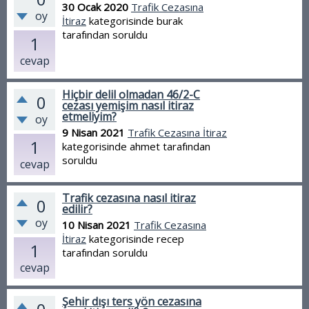
30 Ocak 2020
Trafik Cezasına
oy
İtiraz
kategorisinde
burak
tarafından
soruldu
1
cevap
Hiçbir delil olmadan 46/2-C
0
cezası yemişim nasıl itiraz
etmeliyim?
oy
9 Nisan 2021
Trafik Cezasına İtiraz
1
kategorisinde
ahmet
tarafından
soruldu
cevap
Trafik cezasına nasıl itiraz
0
edilir?
oy
10 Nisan 2021
Trafik Cezasına
İtiraz
kategorisinde
recep
1
tarafından
soruldu
cevap
Şehir dışı ters yön cezasına