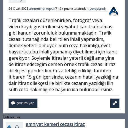
26 Ocak 2021
ahmetmerkepci
(
71.9k
puan)
tarafından
cevaplandı
Trafik cezaları düzenlenirken, fotoğraf veya
video kaydı gösterilmesi veyahut kanıt sunulması
gibi kanuni zorunluluk bulunmamaktadır. Trafik
cezası tutanağında belirtilen ihlali yapmadım,
demek yeterli olmuyor. Sulh ceza hakimliği, evet
başvurucu bu ihlali yapmamış diyebilmesi için kanıt
gerekiyor. Söylemle itirazlar yeterli değil ama yine
de itiraz edeceğim dersen örnek trafik cezası itiraz
dilekçesi gönderdim. Ceza tebliğ edildiği tarihten
itibaren 15 gün içerisinde, cezanın hatalı yazıldığına
dair itiraz dilekçesi ile birlikte cezanın yazıldığı ilin
sulh ceza hakimliğine başvuruda bulunabilirsiniz.
İlgili sorular
emniyet kemeri cezası itiraz
0