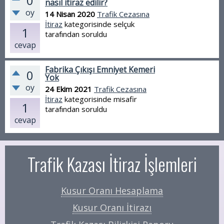
0
nasıl itiraz edilir?
oy
14 Nisan 2020
Trafik Cezasına
İtiraz
kategorisinde
selçuk
1
tarafından
soruldu
cevap
Fabrika Çıkışı Emniyet Kemeri
0
Yok
oy
24 Ekim 2021
Trafik Cezasına
İtiraz
kategorisinde
misafir
1
tarafından
soruldu
cevap
Trafik Kazası İtiraz İşlemleri
Kusur Oranı Hesaplama
Kusur Oranı İtirazı