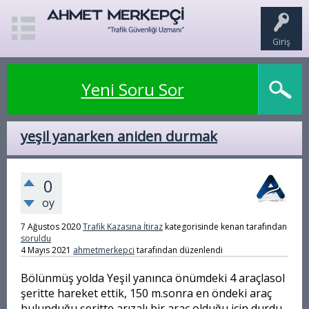
Giriş
Yeni Soru Sor
yeşil yanarken aniden durmak
0
oy
7 Ağustos 2020
Trafik Kazasına İtiraz
kategorisinde
kenan
tarafından
soruldu
4 Mayıs 2021
ahmetmerkepci
tarafından
düzenlendi
Bölünmüş yolda Yeşil yanınca önümdeki 4 araçlasol
şeritte hareket ettik, 150 m.sonra en öndeki araç
bulunduğu şeritte arızalı bir araç olduğu için durdu,