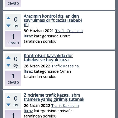
cevap
Aracımın kontrol dışı aniden
0
savrulması drift cezası sebebi
mi
oy
30 Haziran 2021
Trafik Cezasına
1
İtiraz
kategorisinde
Umut
tarafından
soruldu
cevap
Kontrolsuz kavsakda dur
0
tabelasi ve buyuk kaza
oy
26 Nisan 2022
Trafik Kazasına
İtiraz
kategorisinde
Orhan
1
tarafından
soruldu
cevap
Zincirleme trafik kazası, sbm
0
tramere yanlış girilmiş tutanak
oy
26 Nisan 2022
Trafik Kazasına
İtiraz
kategorisinde
misafir
1
tarafından
soruldu