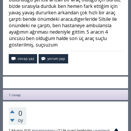
bizde sırasıyla durduk ben hemen fark ettiğim için
yavaş yavaş dururken arkandan çok hızlı bir araç
çarptı bende önümdeki araca,digerleride Silsile ile
önündeki ne çarptı, ben hastaneye ambulansla
ayağımın ağrıması nedeniyle gittim. 5 aracın 4
üncüsü ben olduğum halde son üç araç suçlu
gösterilmiş, suçsuzum
1
cevap
0
oy
7 Ağustos 2020
ahmetmerkepci
(
71.9k
puan)
tarafından
cevaplandı