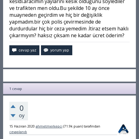
kesldi.aracımın yaylarını kesik olduğunu söylediler
ve trafikten men oldu.Bu şekilde 10 ay önce
muayneden geçirdim ve hiç bir değişiklik
yapmadım.bir çok polis çevirmesinde de
durdurdular hiç bir ceza yemedim .İtiraz etsem haklı
çıkarmıyım? haksız çıksam ne kadar ücret öderim?
1
cevap
0
oy
15 Haziran 2020
ahmetmerkepci
(
71.9k
puan)
tarafından
cevaplandı