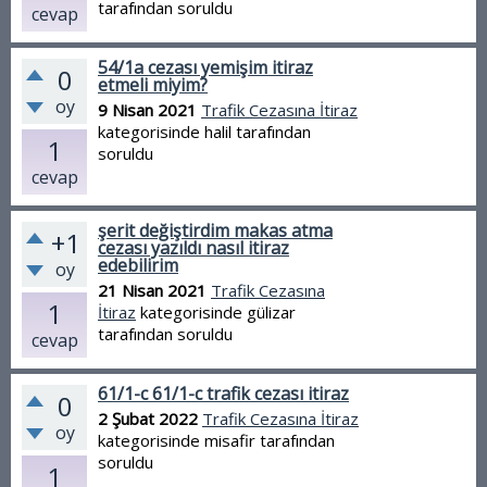
tarafından
soruldu
cevap
54/1a cezası yemişim itiraz
0
etmeli miyim?
oy
9 Nisan 2021
Trafik Cezasına İtiraz
kategorisinde
halil
tarafından
1
soruldu
cevap
şerit değiştirdim makas atma
+1
cezası yazıldı nasıl itiraz
edebilirim
oy
21 Nisan 2021
Trafik Cezasına
1
İtiraz
kategorisinde
gülizar
tarafından
soruldu
cevap
61/1-c 61/1-c trafik cezası itiraz
0
2 Şubat 2022
Trafik Cezasına İtiraz
oy
kategorisinde
misafir
tarafından
soruldu
1