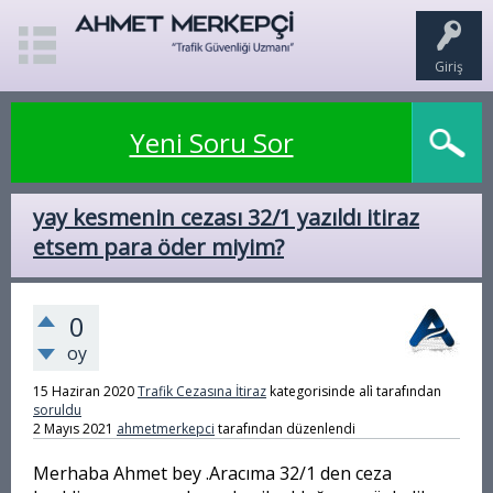
Giriş
Yeni Soru Sor
yay kesmenin cezası 32/1 yazıldı itiraz
etsem para öder miyim?
0
oy
15 Haziran 2020
Trafik Cezasına İtiraz
kategorisinde
ali̇
tarafından
soruldu
2 Mayıs 2021
ahmetmerkepci
tarafından
düzenlendi
Merhaba Ahmet bey .Aracıma 32/1 den ceza