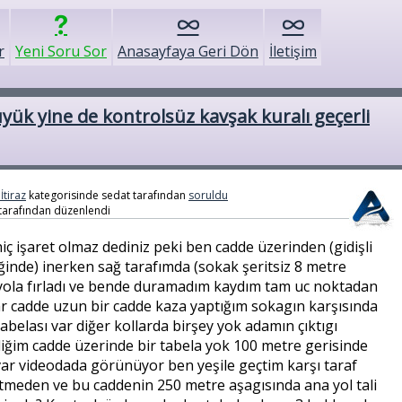
r
Yeni Soru Sor
Anasayfaya Geri Dön
İletişim
yük yine de kontrolsüz kavşak kuralı geçerli
İtiraz
kategorisinde
sedat
tarafından
soruldu
tarafından
düzenlendi
iç işaret olmaz dediniz peki ben cadde üzerinden (gidişli
iğinde) inerken sağ tarafımda (sokak şeritsiz 8 metre
 yola fırladı ve bende duramadım kaydım tam uc noktadan
ar cadde uzun bir cadde kaza yaptığım sokagın karşısında
belası var diğer kollarda birşey yok adamın çıktıgı
iğim cadde üzerinde bir tabela yok 100 metre gerisinde
ı var videodada görünüyor ben yeşile geçtim karşı taraf
etmeden ve bu caddenin 250 metre aşagısında ana yol tali