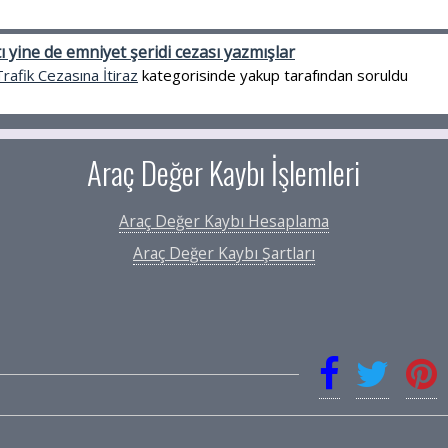
ı yine de emniyet şeridi cezası yazmışlar
Trafik Cezasına İtiraz
kategorisinde
yakup
tarafından
soruldu
Araç Değer Kaybı İşlemleri
Araç Değer Kaybı Hesaplama
Araç Değer Kaybı Şartları