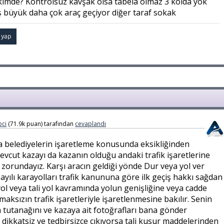
 kimde? Kontrolsüz kavşak olsa tabela olmaz 3 kolda yok
ş büyük daha çok araç geçiyor diğer taraf sokak
ci
(
71.9k
puan)
tarafından
cevaplandı
da belediyelerin işaretleme konusunda eksikliğinden
vcut kazayı da kazanın olduğu andaki trafik işaretlerine
zorundayız. Karşı aracın geldiği yönde Dur veya yol ver
sayılı karayolları trafik kanununa göre ilk geçiş hakkı sağdan
yol veya tali yol kavramında yolun genişliğine veya cadde
aksızın trafik işaretleriyle işaretlenmesine bakılır. Senin
 tutanağını ve kazaya ait fotoğrafları bana gönder
ç dikkatsiz ve tedbirsizce çıkıyorsa tali kusur maddelerinden