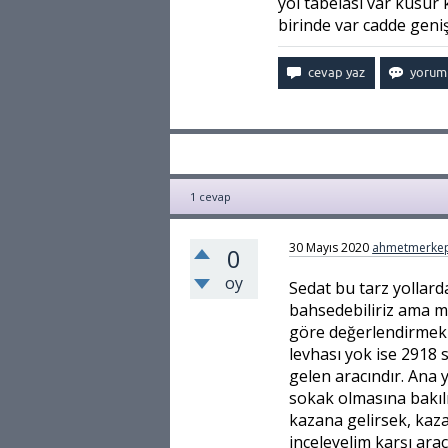
yol tabelası var kusur
birinde var cadde geni
1
cevap
30 Mayıs 2020
ahmetmerkep
0
oy
Sedat bu tarz yollar
bahsedebiliriz ama me
göre değerlendirmek 
levhası yok ise 2918 
gelen aracındır. Ana 
sokak olmasına bakılm
kazana gelirsek, kaza
inceleyelim karşı ara