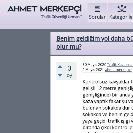
Sorular
Kategorile
Benim geldiğim yol daha bü
olur mu?
30 Mayıs 2020
Trafik Kazasına 
0
2 Mayıs 2021
ahmetmerkepci
oy
Kontrolsüz kavşaklar h
gelişli 12 metre genişl
genişliğinde) bir anda
kaza yaptık fakat şu v
bulunan sokakda dur ta
sokakda ve benim geld
yaya geçidi trafik ışıg
biranda çıkdı kontrol 