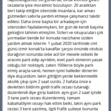
cezalarla iyice moralimiz bozuluyor. 20 aralıktan
beri takip ettiğim sitenizde insanlara, kar amacı
gütmeden sabırla yardım etmeye çalışmanız takdir
edilesi. Daha önce başka bir arkadaşım için
sitenizden faydalanmışken, bir gün de kendi başıma
gelceğini tahmin etmiştim. Sizleri ve okuyucuları çok
yormadan bende bir konuda nacizhane sizden
yardım almak isterim. 1 şubat 2020 tarihinde cmt
günü izmir konak’ta kavaflar çarşısı önünde otobüs
durağının sonunda cebe acil bir mesele sebebi ile
aracımı park edip ayrıldım, evet park etmenin yasak
olduğu bir noktaydı, zaten 100lerce böyle park
etmiş araçta vardı, hemen işimi halleder dönerim
diye düşündüm. lakin gittiğim yerde beklenmedik
aksilik çıkıp işim 2 saat sürdü. 2 hafata önce e
devletten bildirim geldi trafik cezası tutanağı
düzenlendi diye girip baktım. aynı gün 2 saat içinde
3 tane park cezası düzenlenmiş. tamam
kabahatliyim cezayı hak ettim belki, lakin aynı park
cezası 3 kere yazılmış. ilgili frafik şubeye bununla