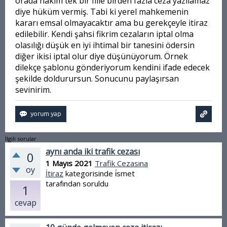
orada hakim tek bir fiile birden fazla ceza yazılamaz
diye hüküm vermiş. Tabi ki yerel mahkemenin
kararı emsal olmayacaktır ama bu gerekçeyle itiraz
edilebilir. Kendi şahsi fikrim cezaların iptal olma
olasılığı düşük en iyi ihtimal bir tanesini ödersin
diğer ikisi iptal olur diye düşünüyorum. Örnek
dilekçe şablonu gönderiyorum kendini ifade edecek
şekilde doldurursun. Sonucunu paylaşırsan
sevinirim.
İlgili sorular
aynı anda iki trafik cezası
0
1 Mayıs 2021
Trafik Cezasına
oy
İtiraz
kategorisinde
i̇smet
tarafından
soruldu
1
cevap