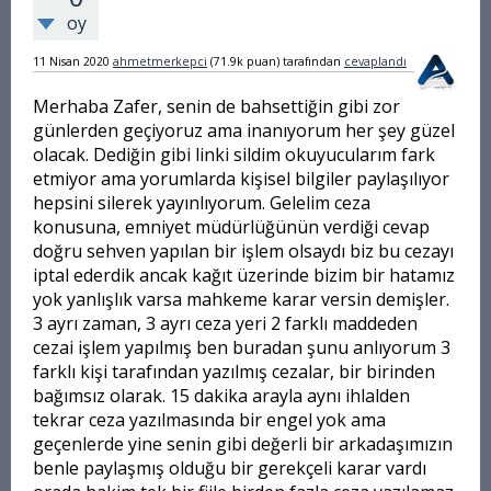
oy
11 Nisan 2020
ahmetmerkepci
(
71.9k
puan)
tarafından
cevaplandı
Merhaba Zafer, senin de bahsettiğin gibi zor
günlerden geçiyoruz ama inanıyorum
her şey güzel
olacak
. Dediğin gibi linki sildim okuyucularım fark
etmiyor ama yorumlarda kişisel bilgiler paylaşılıyor
hepsini silerek yayınlıyorum. Gelelim ceza
konusuna, emniyet müdürlüğünün verdiği cevap
doğru sehven yapılan bir işlem olsaydı biz bu cezayı
iptal ederdik ancak kağıt üzerinde bizim bir hatamız
yok yanlışlık varsa mahkeme karar versin demişler.
3 ayrı zaman, 3 ayrı ceza yeri 2 farklı maddeden
cezai işlem yapılmış ben buradan şunu anlıyorum 3
farklı kişi tarafından yazılmış cezalar, bir birinden
bağımsız olarak. 15 dakika arayla aynı ihlalden
tekrar ceza yazılmasında bir engel yok ama
geçenlerde yine senin gibi değerli bir arkadaşımızın
benle paylaşmış olduğu bir gerekçeli karar vardı