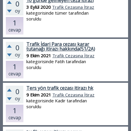
10 günde gelmeyen ceza itirazı
0
3 Eylül 2020
Trafik Cezasına İtiraz
oy
kategorisinde
tümer
tarafından
soruldu
1
cevap
Trafik İdari Para cezası karar
0
tutanağı itirazı hakkında(51/2A)
oy
9 Ekim 2021
Trafik Cezasına İtiraz
kategorisinde
Fatih
tarafından
1
soruldu
cevap
Ters yön trafik cezası itirazı hk
0
9 Ekim 2021
Trafik Cezasına İtiraz
oy
kategorisinde
Kadir
tarafından
soruldu
1
cevap