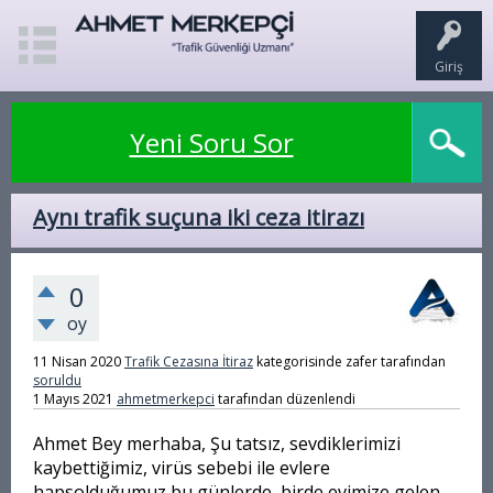
Giriş
Yeni Soru Sor
Aynı trafik suçuna iki ceza itirazı
0
oy
11 Nisan 2020
Trafik Cezasına İtiraz
kategorisinde
zafer
tarafından
soruldu
1 Mayıs 2021
ahmetmerkepci
tarafından
düzenlendi
Ahmet Bey merhaba, Şu tatsız, sevdiklerimizi
kaybettiğimiz, virüs sebebi ile evlere
hapsolduğumuz bu günlerde, birde evimize gelen