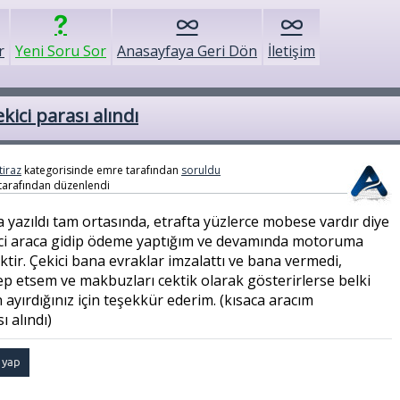
r
Yeni Soru Sor
Anasayfaya Geri Dön
İletişim
ici parası alındı
tiraz
kategorisinde
emre
tarafından
soruldu
tarafından
düzenlendi
 yazıldı tam ortasında, etrafta yüzlerce mobese vardır diye
ci araca gidip ödeme yaptığım ve devamında motoruma
ktir. Çekici bana evraklar imzalattı ve bana vermedi,
p etsem ve makbuzları cektik olarak gösterirlerse belki
 ayırdığınız için teşekkür ederim. (kısaca aracım
ı alındı)