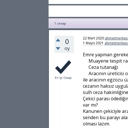
1
cevap
22 Mart 2020
ahmetmerkep
0
1 Mayıs 2021
ahmetmerkepc
oy
Emre yapman gereken
Muayene tespit r
Ceza tutanağı
Aracının üreticisi
En İyi Cevap
ile aracının egzozu ü
cezanın haksız uygulan
sulh ceza hakimliğin
Çekici parası ödediği
var mı?
Kanunen çekiciyle ara
senden bu parayı ala
olması lazım.