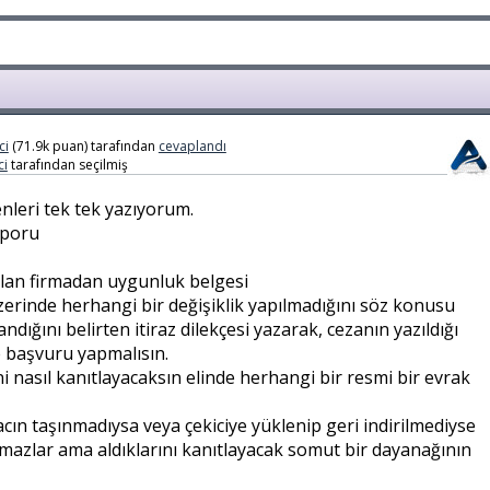
ci
(
71.9k
puan)
tarafından
cevaplandı
i
tarafından
seçilmiş
leri tek tek yazıyorum.
aporu
 olan firmadan uygunluk belgesi
zerinde herhangi bir değişiklik yapılmadığını söz konusu
dığını belirten itiraz dilekçesi yazarak, cezanın yazıldığı
e başvuru yapmalısın.
ni nasıl kanıtlayacaksın elinde herhangi bir resmi bir evrak
cın taşınmadıysa veya çekiciye yüklenip geri indirilmediyse
mazlar ama aldıklarını kanıtlayacak somut bir dayanağının