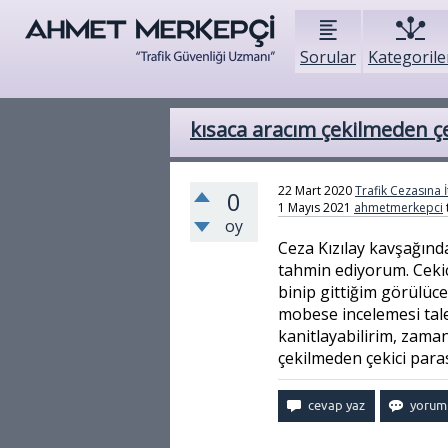
Sorular
Kategorile
kısaca aracım çekilmeden çek
22 Mart 2020
Trafik Cezasına İ
0
1 Mayıs 2021
ahmetmerkepci
oy
Ceza Kızılay kavşağında
tahmin ediyorum. Ceki
binip gittiğim görülüce
mobese incelemesi tale
kanitlayabilirim, zaman
çekilmeden çekici paras