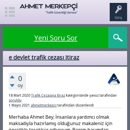
Giriş
Yeni Soru Sor
e devlet trafik cezası itiraz
0
oy
18 Mart 2020
Trafik Cezasına İtiraz
kategorisinde
yavuz
tarafından
soruldu
1 Mayıs 2021
ahmetmerkepci
tarafından
düzenlendi
Merhaba Ahmet Bey; İnsanlara yardımcı olmak
maksadıyla hazırlamış olduğunuz makaleniz için
öncelikle teşekkür ediyorum. Benim başımdan