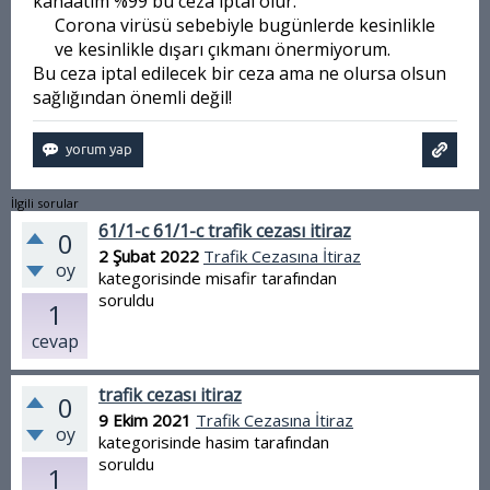
kanaatim %99 bu ceza iptal olur.
Corona virüsü sebebiyle bugünlerde kesinlikle
ve kesinlikle dışarı çıkmanı önermiyorum.
Bu ceza iptal edilecek bir ceza ama ne olursa olsun
sağlığından önemli değil!
İlgili sorular
61/1-c 61/1-c trafik cezası itiraz
0
2 Şubat 2022
Trafik Cezasına İtiraz
oy
kategorisinde
misafir
tarafından
soruldu
1
cevap
trafik cezası itiraz
0
9 Ekim 2021
Trafik Cezasına İtiraz
oy
kategorisinde
hasim
tarafından
soruldu
1