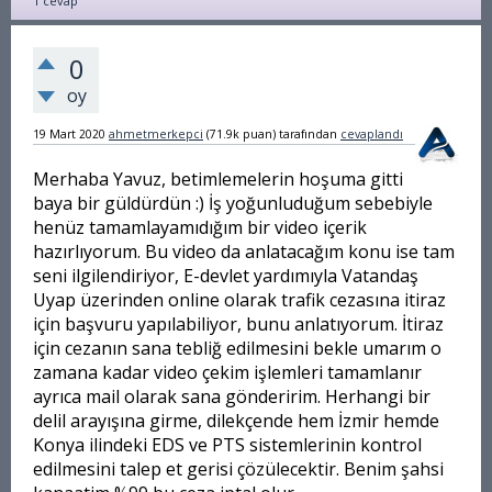
1
cevap
0
oy
19 Mart 2020
ahmetmerkepci
(
71.9k
puan)
tarafından
cevaplandı
Merhaba Yavuz, betimlemelerin hoşuma gitti
baya bir güldürdün :) İş yoğunluduğum sebebiyle
henüz tamamlayamıdığım bir video içerik
hazırlıyorum. Bu video da anlatacağım konu ise tam
seni ilgilendiriyor, E-devlet yardımıyla Vatandaş
Uyap üzerinden online olarak trafik cezasına itiraz
için başvuru yapılabiliyor, bunu anlatıyorum. İtiraz
için cezanın sana tebliğ edilmesini bekle umarım o
zamana kadar video çekim işlemleri tamamlanır
ayrıca mail olarak sana gönderirim. Herhangi bir
delil arayışına girme, dilekçende hem İzmir hemde
Konya ilindeki EDS ve PTS sistemlerinin kontrol
edilmesini talep et gerisi çözülecektir. Benim şahsi