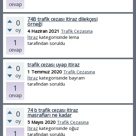
cevap
74B trafik cezası itiraz dilekçesi
0
örneği
oy
4 Haziran 2021
Trafik Cezasına
İtiraz
kategorisinde
lema
1
tarafından
soruldu
cevap
trafik cezası uyap itiraz
0
1 Temmuz 2020
Trafik Cezasına
oy
İtiraz
kategorisinde
bayram
tarafından
soruldu
1
cevap
74 b trafik cezası itiraz
0
masrafları ne kadar
oy
5 Mayıs 2020
Trafik Cezasına
İtiraz
kategorisinde
oğuz
1
tarafından
soruldu