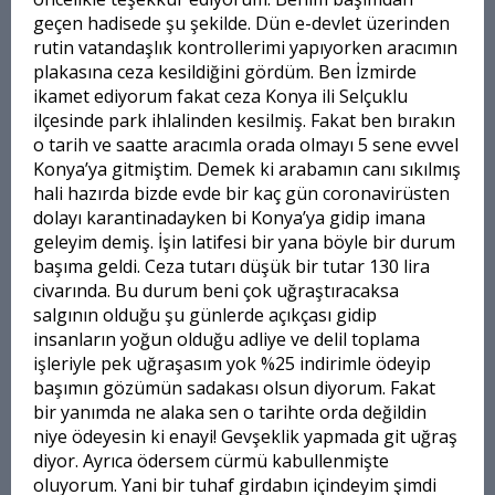
geçen hadisede şu şekilde. Dün e-devlet üzerinden
rutin vatandaşlık kontrollerimi yapıyorken aracımın
plakasına ceza kesildiğini gördüm. Ben İzmirde
ikamet ediyorum fakat ceza Konya ili Selçuklu
ilçesinde park ihlalinden kesilmiş. Fakat ben bırakın
o tarih ve saatte aracımla orada olmayı 5 sene evvel
Konya’ya gitmiştim. Demek ki arabamın canı sıkılmış
hali hazırda bizde evde bir kaç gün coronavirüsten
dolayı karantinadayken bi Konya’ya gidip imana
geleyim demiş. İşin latifesi bir yana böyle bir durum
başıma geldi. Ceza tutarı düşük bir tutar 130 lira
civarında. Bu durum beni çok uğraştıracaksa
salgının olduğu şu günlerde açıkçası gidip
insanların yoğun olduğu adliye ve delil toplama
işleriyle pek uğraşasım yok %25 indirimle ödeyip
başımın gözümün sadakası olsun diyorum. Fakat
bir yanımda ne alaka sen o tarihte orda değildin
niye ödeyesin ki enayi! Gevşeklik yapmada git uğraş
diyor. Ayrıca ödersem cürmü kabullenmişte
oluyorum. Yani bir tuhaf girdabın içindeyim şimdi