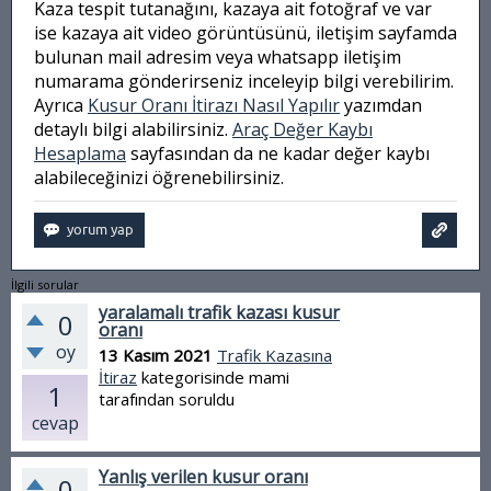
Kaza tespit tutanağını, kazaya ait fotoğraf ve var
ise kazaya ait video görüntüsünü, iletişim sayfamda
bulunan mail adresim veya whatsapp iletişim
numarama gönderirseniz inceleyip bilgi verebilirim.
Ayrıca
Kusur Oranı İtirazı Nasıl Yapılır
yazımdan
detaylı bilgi alabilirsiniz.
Araç Değer Kaybı
Hesaplama
sayfasından da ne kadar değer kaybı
alabileceğinizi öğrenebilirsiniz.
İlgili sorular
yaralamalı trafik kazası kusur
0
oranı
oy
13 Kasım 2021
Trafik Kazasına
İtiraz
kategorisinde
mami
1
tarafından
soruldu
cevap
Yanlış verilen kusur oranı
0