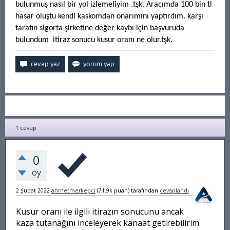
bulunmuş nasıl bir yol izlemeliyim .tşk. Aracımda 100 bin tl
hasar oluştu kendi kaskomdan onarımını yaptırdım. karşı
tarafın sigorta şirketine değer kaybı için başvuruda
bulundum itiraz sonucu kusur oranı ne olur.tşk.
1
cevap
0
oy
2 Şubat 2022
ahmetmerkepci
(
71.9k
puan)
tarafından
cevaplandı
Kusur oranı ile ilgili itirazın sonucunu ancak
kaza tutanağını inceleyerek kanaat getirebilirim.