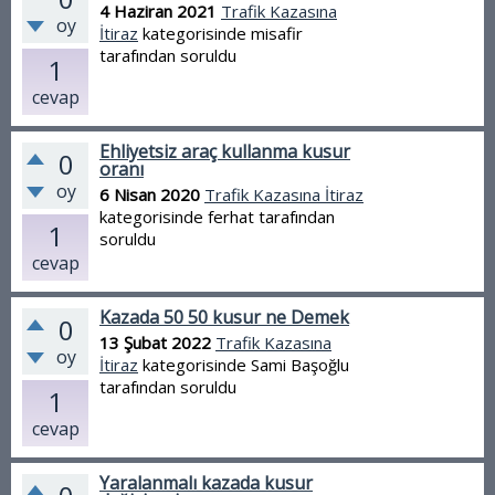
4 Haziran 2021
Trafik Kazasına
oy
İtiraz
kategorisinde
misafir
tarafından
soruldu
1
cevap
Ehliyetsiz araç kullanma kusur
0
oranı
oy
6 Nisan 2020
Trafik Kazasına İtiraz
kategorisinde
ferhat
tarafından
1
soruldu
cevap
Kazada 50 50 kusur ne Demek
0
13 Şubat 2022
Trafik Kazasına
oy
İtiraz
kategorisinde
Sami Başoğlu
tarafından
soruldu
1
cevap
Yaralanmalı kazada kusur