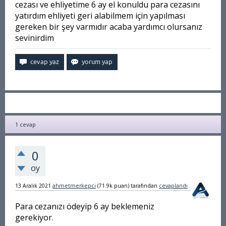
cezası ve ehliyetime 6 ay el konuldu para cezasını
yatırdım ehliyeti geri alabilmem için yapılması
gereken bir şey varmıdır acaba yardımcı olursanız
sevinirdim
1
cevap
0
oy
13 Aralık 2021
ahmetmerkepci
(
71.9k
puan)
tarafından
cevaplandı
Para cezanızı ödeyip 6 ay beklemeniz
gerekiyor.