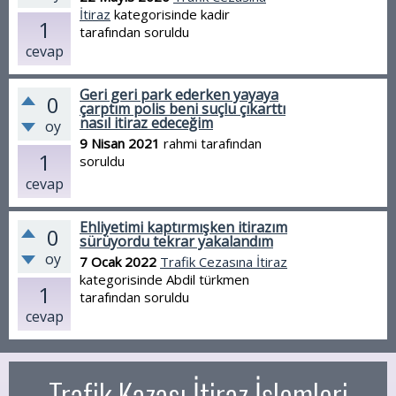
İtiraz
kategorisinde
kadir
1
tarafından
soruldu
cevap
Geri geri park ederken yayaya
0
çarptım polis beni suçlu çıkarttı
nasıl itiraz edeceğim
oy
9 Nisan 2021
rahmi
tarafından
1
soruldu
cevap
Ehliyetimi kaptırmışken itirazım
0
sürüyordu tekrar yakalandım
oy
7 Ocak 2022
Trafik Cezasına İtiraz
kategorisinde
Abdil türkmen
1
tarafından
soruldu
cevap
Trafik Kazası İtiraz İşlemleri