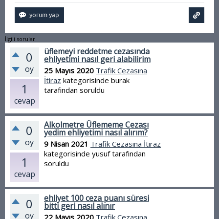
İlgili sorular
üflemeyi reddetme cezasında
0
ehliyetimi nasıl geri alabilirim
oy
25 Mayıs 2020
Trafik Cezasına
İtiraz
kategorisinde
burak
1
tarafından
soruldu
cevap
Alkolmetre Üflememe Cezası
0
yedim ehliyetimi nasıl alırım?
oy
9 Nisan 2021
Trafik Cezasına İtiraz
kategorisinde
yusuf
tarafından
1
soruldu
cevap
ehliyet 100 ceza puanı süresi
0
bitti geri nasıl alınır
oy
22 Mayıs 2020
Trafik Cezasına