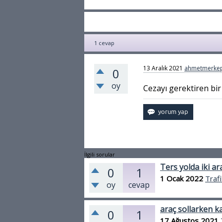
1
cevap
13 Aralık 2021
ahmetmerkep
0
oy
Cezayı gerektiren bi
İlgili sorular
Ters yolda iki a
0
1
1 Ocak 2022
Trafi
oy
cevap
araç sollarken k
0
1
17 Ağustos 2021