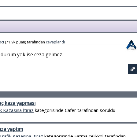
ci
(
71.9k
puan)
tarafından
cevaplandı
r durum yok ise ceza gelmez.
raç kaza yapması
k Kazasına İtiraz
kategorisinde
Cafer
tarafından
soruldu
aza yaptım
Trafik Kazasına İtiraz
kategorisinde
Fatma çelikkol
tarafından