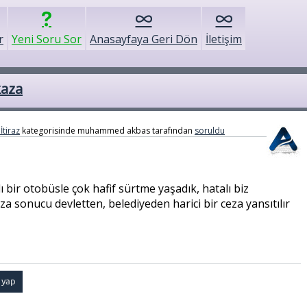
r
Yeni Soru Sor
Anasayfaya Geri Dön
İletişim
kaza
İtiraz
kategorisinde
muhammed akbas
tarafından
soruldu
ı bir otobüsle çok hafif sürtme yaşadık, hatalı biz
a sonucu devletten, belediyeden harici bir ceza yansıtılır