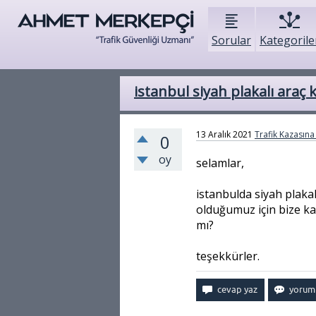
Sorular
Kategorile
istanbul siyah plakalı araç 
13 Aralık 2021
Trafik Kazasına 
0
oy
selamlar,
istanbulda siyah plakal
olduğumuz için bize kaz
mı?
teşekkürler.