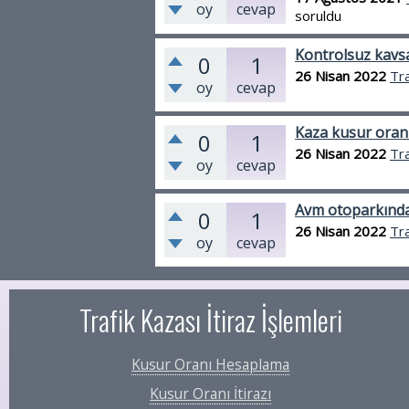
oy
cevap
soruldu
Kontrolsuz kavs
0
1
26 Nisan 2022
Tra
oy
cevap
Kaza kusur oranı
0
1
26 Nisan 2022
Tra
oy
cevap
Avm otoparkınd
0
1
26 Nisan 2022
Tra
oy
cevap
Trafik Kazası İtiraz İşlemleri
Kusur Oranı Hesaplama
Kusur Oranı İtirazı