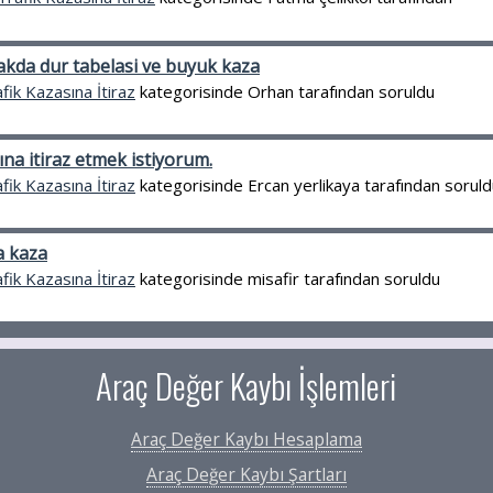
akda dur tabelasi ve buyuk kaza
fik Kazasına İtiraz
kategorisinde
Orhan
tarafından
soruldu
na itiraz etmek istiyorum.
fik Kazasına İtiraz
kategorisinde
Ercan yerlikaya
tarafından
soruld
a kaza
fik Kazasına İtiraz
kategorisinde
misafir
tarafından
soruldu
Araç Değer Kaybı İşlemleri
Araç Değer Kaybı Hesaplama
Araç Değer Kaybı Şartları