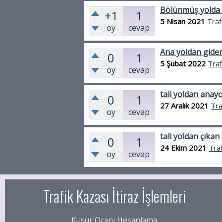
Bölünmüş yolda 
+1
1
5 Nisan 2021
Traf
oy
cevap
Ana yoldan gider
0
1
5 Şubat 2022
Traf
oy
cevap
tali yoldan anayo
0
1
27 Aralık 2021
Tra
oy
cevap
tali yoldan çıka
0
1
24 Ekim 2021
Traf
oy
cevap
Trafik Kazası İtiraz İşlemleri
Kusur Oranı Hesaplama