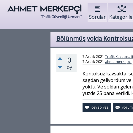
Sorular
Kategorile
Bölünmüş yolda Kontrolsuz
7 Aralık 2021
Trafik Kazasına İ
0
7 Aralık 2021
ahmetmerkepci
oy
Kontolsuz kavsakta so
sagdan geliyordum ve ka
yoktu. Ve soldan gelen
yuzde 25 bana verildi.