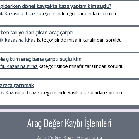
giderken dönel kavşakta kaza yaptım kim suçlu?
ik Kazasına İtiraz
kategorisinde
uğur
tarafından
soruldu
ken tali yoldan çıkan araç çarptı
ik Kazasına İtiraz
kategorisinde
misafir
tarafından
soruldu
la çıktım araç bana çarptı suçlu kim
fik Kazasına İtiraz
kategorisinde
misafir
tarafından
soruldu
n araca çarpmak
ik Kazasına İtiraz
kategorisinde
vasilsa
tarafından
soruldu
Araç Değer Kaybı İşlemleri
Araç Değer Kaybı Hesaplama