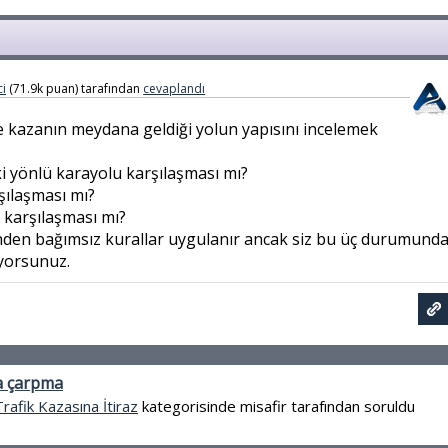
i
(
71.9k
puan)
tarafından
cevaplandı
e kazanın meydana geldiği yolun yapısını incelemek
ki yönlü karayolu karşılaşması mı?
rşılaşması mı?
 karşılaşması mı?
nden bağımsız kurallar uygulanır ancak siz bu üç durumund
yorsunuz.
a çarpma
Trafik Kazasına İtiraz
kategorisinde
misafir
tarafından
soruldu