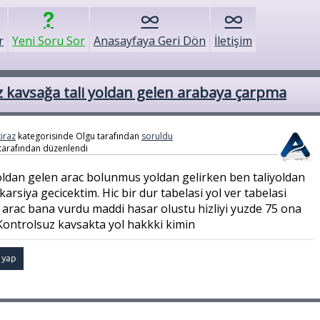
r
Yeni Soru Sor
Anasayfaya Geri Dön
İletişim
 kavsağa tali yoldan gelen arabaya çarpma
tiraz
kategorisinde
Olgu
tarafından
soruldu
tarafından
düzenlendi
ldan gelen arac bolunmus yoldan gelirken ben taliyoldan
rsiya gecicektim. Hic bir dur tabelasi yol ver tabelasi
 arac bana vurdu maddi hasar olustu hizliyi yuzde 75 ona
 Kontrolsuz kavsakta yol hakkki kimin