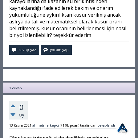
karayollarına da kazanın su birikintisinden
kaynaklandığı ifade edilerek bakım ve onarım
yükümlülüğüne aykırılıktan kusur verilmiş ancak
asli ya da tali ve matematiksel olarak kusur oranı
belirtilmemiş. kusur oranının belirlenmesi için nasıl
bir yol izlenilebilir? teşekkür ederim
1
cevap
0
oy
13 Kasım 2021
ahmetmerkepci
(
71.9k
puan)
tarafından
cevaplandı