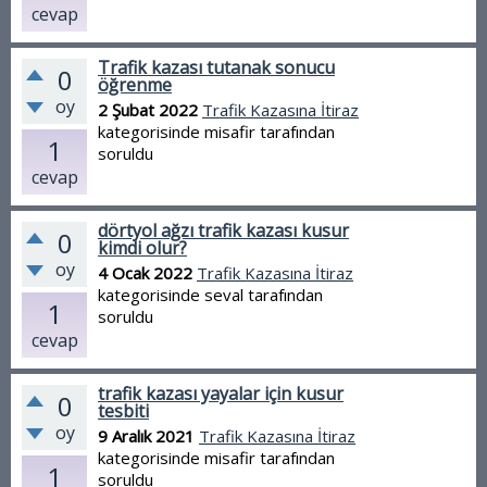
cevap
Trafik kazası tutanak sonucu
0
öğrenme
oy
2 Şubat 2022
Trafik Kazasına İtiraz
kategorisinde
misafir
tarafından
1
soruldu
cevap
dörtyol ağzı trafik kazası kusur
0
kimdi olur?
oy
4 Ocak 2022
Trafik Kazasına İtiraz
kategorisinde
seval
tarafından
1
soruldu
cevap
trafik kazası yayalar için kusur
0
tesbiti
oy
9 Aralık 2021
Trafik Kazasına İtiraz
kategorisinde
misafir
tarafından
1
soruldu