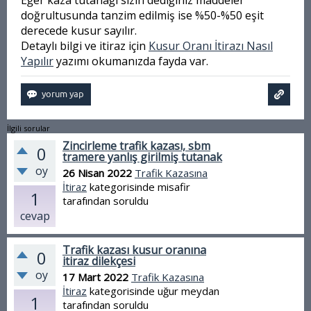
Eğer kaza tutanağı sizin dediğiniz maddeler
doğrultusunda tanzim edilmiş ise %50-%50 eşit
derecede kusur sayılır.
Detaylı bilgi ve itiraz için
Kusur Oranı İtirazı Nasıl
Yapılır
yazımı okumanızda fayda var.
İlgili sorular
Zincirleme trafik kazası, sbm
0
tramere yanlış girilmiş tutanak
oy
26 Nisan 2022
Trafik Kazasına
İtiraz
kategorisinde
misafir
1
tarafından
soruldu
cevap
Trafik kazası kusur oranına
0
itiraz dilekçesi
oy
17 Mart 2022
Trafik Kazasına
İtiraz
kategorisinde
uğur meydan
1
tarafından
soruldu