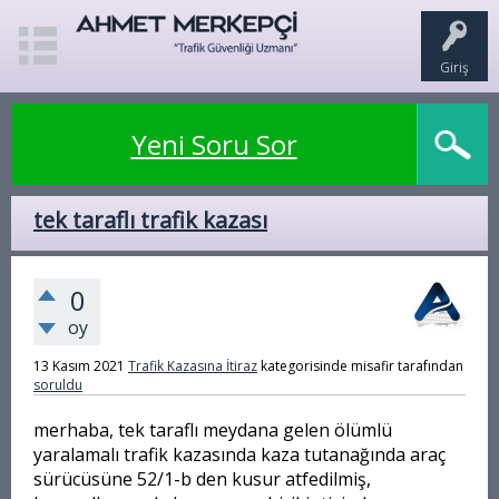
Giriş
Yeni Soru Sor
tek taraflı trafik kazası
0
oy
13 Kasım 2021
Trafik Kazasına İtiraz
kategorisinde
misafir
tarafından
soruldu
merhaba, tek taraflı meydana gelen ölümlü
yaralamalı trafik kazasında kaza tutanağında araç
sürücüsüne 52/1-b den kusur atfedilmiş,