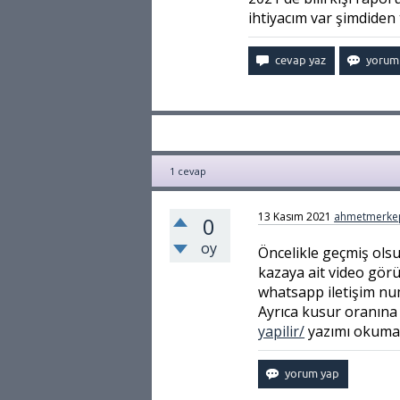
ihtiyacım var şimdide
1
cevap
13 Kasım 2021
ahmetmerke
0
oy
Öncelikle geçmiş olsu
kazaya ait video gör
whatsapp iletişim num
Ayrıca kusur oranına i
yapilir/
yazımı okuman