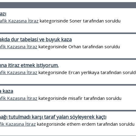
azı
afik Kazasına İtiraz
kategorisinde
Soner
tarafından
soruldu
akda dur tabelasi ve buyuk kaza
fik Kazasına İtiraz
kategorisinde
Orhan
tarafından
soruldu
na itiraz etmek istiyorum.
fik Kazasına İtiraz
kategorisinde
Ercan yerlikaya
tarafından
soruld
a kaza
fik Kazasına İtiraz
kategorisinde
misafir
tarafından
soruldu
ağı tutulmadı karşı taraf yalan söyleyerek kaçtı
fik Kazasına İtiraz
kategorisinde
ethem erdem
tarafından
soruldu