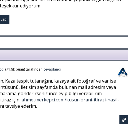
n teşekkür ediyorum
pci
(
71.9k
puan)
tarafından
cevaplandı
n. Kaza tespit tutanağını, kazaya ait fotoğraf ve var ise
üntüsünü, iletişim sayfamda bulunan mail adresim veya
arama gönderirseniz inceleyip bilgi verebilirim.
tiraz için:
ahmetmerkepci.com/kusur-orani-itirazi-nasil-
ı tavsiye ederim.