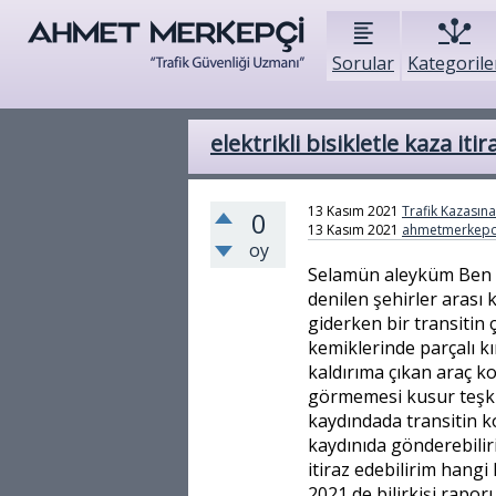
Sorular
Kategorile
elektrikli bisikletle kaza itir
13 Kasım 2021
Trafik Kazasına 
0
13 Kasım 2021
ahmetmerkepc
oy
Selamün aleyküm Ben 
denilen şehirler arası
giderken bir transitin
kemiklerinde parçalı k
kaldırıma çıkan araç k
görmemesi kusur teşki
kaydındada transitin k
kaydınıda gönderebilir
itiraz edebilirim hang
2021 de bilirkişi rapo