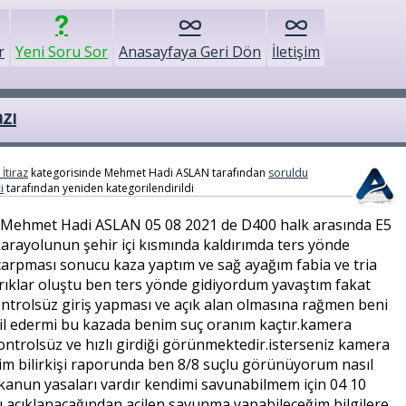
r
Yeni Soru Sor
Anasayfaya Geri Dön
İletişim
azı
İtiraz
kategorisinde
Mehmet Hadi ASLAN
tarafından
soruldu
i
tarafından
yeniden kategorilendirildi
Mehmet Hadi ASLAN 05 08 2021 de D400 halk arasında E5
 karayolunun şehir içi kısmında kaldırımda ters yönde
 çarpması sonucu kaza yaptım ve sağ ayağım fabia ve tria
ırıklar oluştu ben ters yönde gidiyordum yavaştım fakat
ontrolsüz giriş yapması ve açık alan olmasına rağmen beni
l edermi bu kazada benim suç oranım kaçtır.kamera
ontrolsüz ve hızlı girdiği görünmektedir.isterseniz kamera
im bilirkişi raporunda ben 8/8 suçlu görünüyorum nasıl
i kanun yasaları vardır kendimi savunabilmem için 04 10
ru açıklanacağından acilen savunma yapabileceğim bilgilere