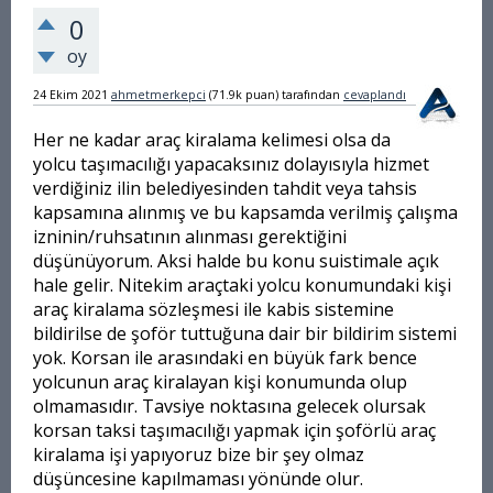
0
oy
24 Ekim 2021
ahmetmerkepci
(
71.9k
puan)
tarafından
cevaplandı
Her ne kadar araç kiralama kelimesi olsa da
yolcu taşımacılığı yapacaksınız dolayısıyla hizmet
verdiğiniz ilin belediyesinden tahdit veya tahsis
kapsamına alınmış ve bu kapsamda verilmiş çalışma
izninin/ruhsatının alınması gerektiğini
düşünüyorum. Aksi halde bu konu suistimale açık
hale gelir. Nitekim araçtaki yolcu konumundaki kişi
araç kiralama sözleşmesi ile kabis sistemine
bildirilse de şoför tuttuğuna dair bir bildirim sistemi
yok. Korsan ile arasındaki en büyük fark bence
yolcunun araç kiralayan kişi konumunda olup
olmamasıdır. Tavsiye noktasına gelecek olursak
korsan taksi taşımacılığı yapmak için şoförlü araç
kiralama işi yapıyoruz bize bir şey olmaz
düşüncesine kapılmaması yönünde olur.