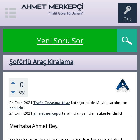
Giriş
Yeni Soru Sor
Şoförlü Araç Kiralama
0
oy
24 Ekim 2021
Trafik Cezasına İtiraz
kategorisinde
Mevlüt
tarafından
soruldu
24 Ekim 2021
ahmetmerkepci
tarafından
yeniden etikenlendirildi
Merhaba Ahmet Bey.
Şoförlü araç kiralama işi yapmak istiyorum fakat