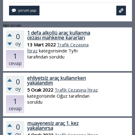
İlgili sorular
1 defa alkollü araç kullanma
0
cezası mahkeme kararları
oy
13 Mart 2022
Trafik Cezasına
İtiraz
kategorisinde
Tyfn
1
tarafından
soruldu
cevap
ehliyetsiz araç kullanırken
0
yakalandım
oy
5 Ocak 2022
Trafik Cezasına İtiraz
kategorisinde
Oğuz
tarafından
1
soruldu
cevap
muayenesiz araç 1. kez
0
yakalanırsa
oy