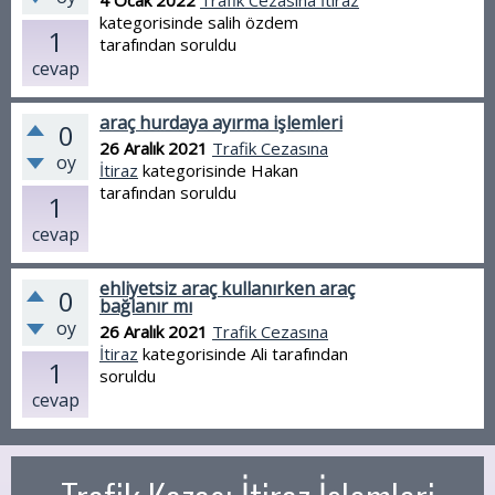
4 Ocak 2022
Trafik Cezasına İtiraz
kategorisinde
salih özdem
1
tarafından
soruldu
cevap
araç hurdaya ayırma işlemleri
0
26 Aralık 2021
Trafik Cezasına
oy
İtiraz
kategorisinde
Hakan
tarafından
soruldu
1
cevap
ehliyetsiz araç kullanırken araç
0
bağlanır mı
oy
26 Aralık 2021
Trafik Cezasına
İtiraz
kategorisinde
Ali
tarafından
1
soruldu
cevap