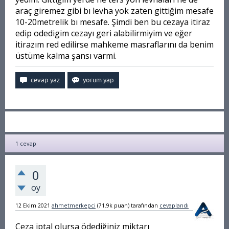
araç giremez gibi bı levha yok zaten gittiğim mesafe
10-20metrelik bı mesafe. Şimdi ben bu cezaya itiraz
edip odedigim cezayı geri alabilirmiyim ve eğer
itirazım red edilirse mahkeme masraflarını da benim
üstüme kalma şansı varmi.
1
cevap
0
oy
12 Ekim 2021
ahmetmerkepci
(
71.9k
puan)
tarafından
cevaplandı
Ceza iptal olursa ödediğiniz miktarı