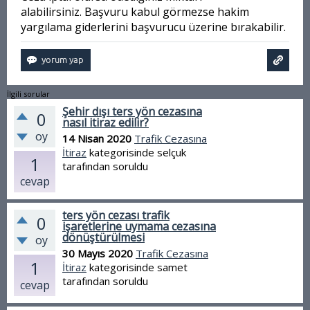
alabilirsiniz. Başvuru kabul görmezse hakim
yargılama giderlerini başvurucu üzerine bırakabilir.
İlgili sorular
Şehir dışı ters yön cezasına
0
nasıl itiraz edilir?
oy
14 Nisan 2020
Trafik Cezasına
İtiraz
kategorisinde
selçuk
1
tarafından
soruldu
cevap
ters yön cezası trafik
0
işaretlerine uymama cezasına
dönüştürülmesi
oy
30 Mayıs 2020
Trafik Cezasına
1
İtiraz
kategorisinde
samet
tarafından
soruldu
cevap