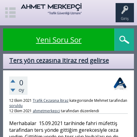
Giriş
Yeni Soru Sor
Ters yön cezasına itiraz red gelirse
0
oy
12 Ekim 2021
Trafik Cezasına İtiraz
kategorisinde
Mehmet
tarafından
soruldu
12 Ekim 2021
ahmetmerkepci
tarafından
düzenlendi
Merhabalar 15.09.2021 tarihinde fahri müfettiş
tarafindan ters yönde gittiğim gerekcesiyle ceza
yedim. Gittiğim yerde ne ters yön levhaları ne de