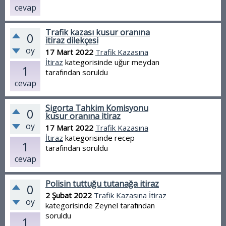
cevap
Trafik kazası kusur oranına
0
itiraz dilekçesi
oy
17 Mart 2022
Trafik Kazasına
İtiraz
kategorisinde
uğur meydan
1
tarafından
soruldu
cevap
Sigorta Tahkim Komisyonu
0
kusur oranına itiraz
oy
17 Mart 2022
Trafik Kazasına
İtiraz
kategorisinde
recep
1
tarafından
soruldu
cevap
Polisin tuttuğu tutanağa itiraz
0
2 Şubat 2022
Trafik Kazasına İtiraz
oy
kategorisinde
Zeynel
tarafından
soruldu
1