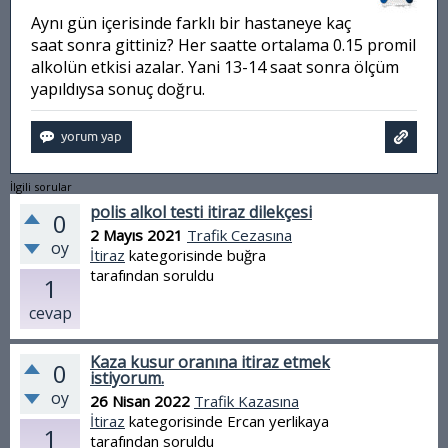
Aynı gün içerisinde farklı bir hastaneye kaç
saat sonra gittiniz? Her saatte ortalama 0.15 promil
alkolün etkisi azalar. Yani 13-14 saat sonra ölçüm
yapıldıysa sonuç doğru.
İlgili sorular
polis alkol testi itiraz dilekçesi
0
2 Mayıs 2021
Trafik Cezasına
oy
İtiraz
kategorisinde
buğra
tarafından
soruldu
1
cevap
Kaza kusur oranına itiraz etmek
0
istiyorum.
oy
26 Nisan 2022
Trafik Kazasına
İtiraz
kategorisinde
Ercan yerlikaya
1
tarafından
soruldu