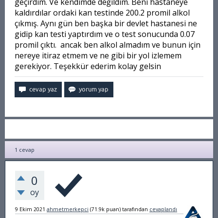
geçirdim. Ve kendimde değildim. Beni hastaneye
kaldırdılar ordaki kan testinde 200.2 promil alkol
çıkmış. Aynı gün ben başka bir devlet hastanesi ne
gidip kan testi yaptırdım ve o test sonucunda 0.07
promil çıktı. ancak ben alkol almadım ve bunun için
nereye itiraz etmem ve ne gibi bir yol izlemem
gerekiyor. Teşekkür ederim kolay gelsin
1
cevap
0
oy
9 Ekim 2021
ahmetmerkepci
(
71.9k
puan)
tarafından
cevaplandı