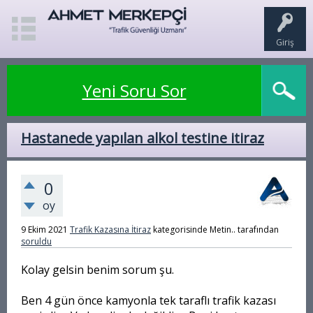
Giriş
Yeni Soru Sor
Hastanede yapılan alkol testine itiraz
0
oy
9 Ekim 2021
Trafik Kazasına İtiraz
kategorisinde
Metin..
tarafından
soruldu
Kolay gelsin benim sorum şu.
Ben 4 gün önce kamyonla tek taraflı trafik kazası